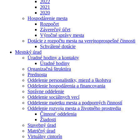
2022
2021
2020
Hospodárenie mesta
Rozpočet
Záverečný účet
Výročné správy mesta
Dotácie z rozpočtu mesta na verejnoprospešné činnosti
Schválené dotácie
Mestský úrad
Úradné hodiny a kontakty
Úradné hodiny
Organizačná štruktúra
Prednosta
Oddelenie personalistiky, miezd a školstva
Oddelenie hospodárenia a financovania
Správne oddelenie
Oddelenie sociálnych vecí
Oddelenie majetku mesta a podporných činností
Oddelenie rozvoja mesta a životného prostredia
Činnosť oddelenia
Žiadosti
Stavebný úrad
Matričný úrad
Virtuálny cintorín