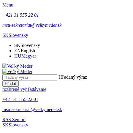
Menu
+421 31 555 22 01
msu-sekretariat@velkymeder.sk
SK
Slovensky
SK
Slovensky
EN
English
HU
Magyar
Hľadaný výraz
Hľadať
rozšírené vyhľadávanie
+421 31 555 22 01
msu-sekretariat@velkymeder.sk
RSS
Seniori
SK
Slovensky