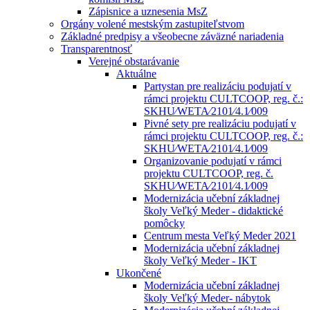
Zápisnice a uznesenia MsZ
Orgány volené mestským zastupiteľstvom
Základné predpisy a všeobecne záväzné nariadenia
Transparentnosť
Verejné obstarávanie
Aktuálne
Partystan pre realizáciu podujatí v
rámci projektu CULTCOOP, reg. č.:
SKHU⁄WETA⁄2101⁄4.1⁄009
Pivné sety pre realizáciu podujatí v
rámci projektu CULTCOOP, reg. č.:
SKHU⁄WETA⁄2101⁄4.1⁄009
Organizovanie podujatí v rámci
projektu CULTCOOP, reg. č.
SKHU⁄WETA⁄2101⁄4.1⁄009
Modernizácia učební základnej
školy Veľký Meder - didaktické
pomôcky
Centrum mesta Veľký Meder 2021
Modernizácia učební základnej
školy Veľký Meder - IKT
Ukončené
Modernizácia učební základnej
školy Veľký Meder- nábytok