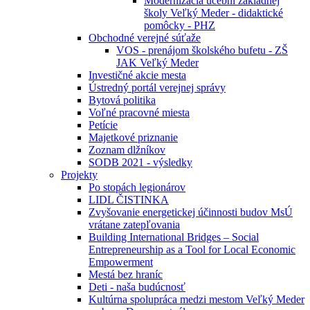
Modernizácia učební základnej
školy Veľký Meder - didaktické
pomôcky - PHZ
Obchodné verejné súťaže
VOS - prenájom školského bufetu - ZŠ
JAK Veľký Meder
Investičné akcie mesta
Ústredný portál verejnej správy
Bytová politika
Voľné pracovné miesta
Petície
Majetkové priznanie
Zoznam dlžníkov
SODB 2021 - výsledky
Projekty
Po stopách legionárov
LIDL ČISTINKA
Zvyšovanie energetickej účinnosti budov MsÚ
vrátane zatepľovania
Building International Bridges – Social
Entrepreneurship as a Tool for Local Economic
Empowerment
Mestá bez hraníc
Deti - naša budúcnosť
Kultúrna spolupráca medzi mestom Veľký Meder