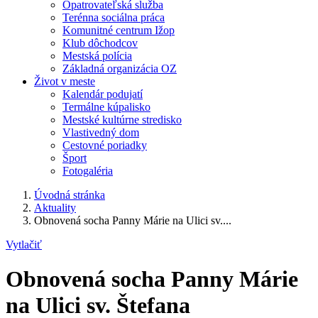
Opatrovateľská služba
Terénna sociálna práca
Komunitné centrum Ižop
Klub dôchodcov
Mestská polícia
Základná organizácia OZ
Život v meste
Kalendár podujatí
Termálne kúpalisko
Mestské kultúrne stredisko
Vlastivedný dom
Cestovné poriadky
Šport
Fotogaléria
Úvodná stránka
Aktuality
Obnovená socha Panny Márie na Ulici sv....
Vytlačiť
Obnovená socha Panny Márie
na Ulici sv. Štefana