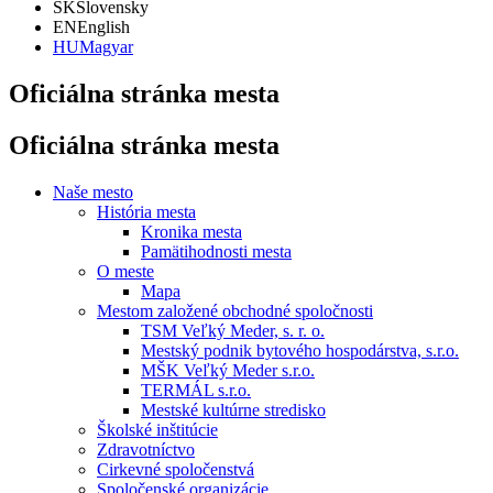
SK
Slovensky
EN
English
HU
Magyar
Oficiálna stránka mesta
Oficiálna stránka mesta
Naše mesto
História mesta
Kronika mesta
Pamätihodnosti mesta
O meste
Mapa
Mestom založené obchodné spoločnosti
TSM Veľký Meder, s. r. o.
Mestský podnik bytového hospodárstva, s.r.o.
MŠK Veľký Meder s.r.o.
TERMÁL s.r.o.
Mestské kultúrne stredisko
Školské inštitúcie
Zdravotníctvo
Cirkevné spoločenstvá
Spoločenské organizácie