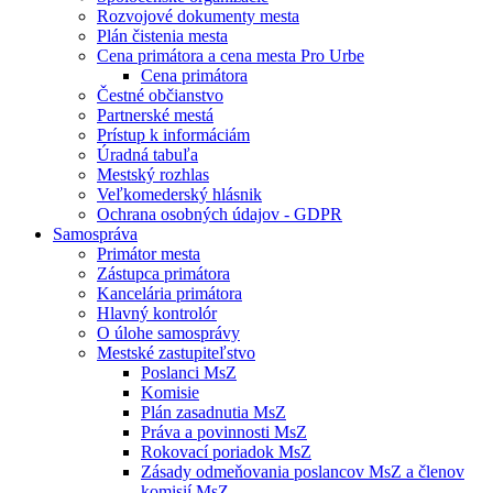
Rozvojové dokumenty mesta
Plán čistenia mesta
Cena primátora a cena mesta Pro Urbe
Cena primátora
Čestné občianstvo
Partnerské mestá
Prístup k informáciám
Úradná tabuľa
Mestský rozhlas
Veľkomederský hlásnik
Ochrana osobných údajov - GDPR
Samospráva
Primátor mesta
Zástupca primátora
Kancelária primátora
Hlavný kontrolór
O úlohe samosprávy
Mestské zastupiteľstvo
Poslanci MsZ
Komisie
Plán zasadnutia MsZ
Práva a povinnosti MsZ
Rokovací poriadok MsZ
Zásady odmeňovania poslancov MsZ a členov
komisií MsZ