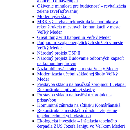
a obcou Dunaszentpál
Oživenie minulosti pre budúcnosť – revitalizácia
zelene (zveľaďovanie)
Modernejšia škola
MRK výstavba a rekonštrukcia chodníkov a
rekonštrukcia miestnych komunikácií v meste
Veľký Meder
Great thing will happen in Veľký Meder
Podpora rozvoja energetických služieb v meste
Veľký Meder
Národný projekt TSP II.
Národný projekt Budovanie odborných kapacít
na komunitnej úrovni
Nízkouhlíková stratégia mesta Veľký Meder
Modernizácia učební základnej školy Veľký
Meder
Prestavba skladu na hasičskú zbrojnicu II. etapa:
Rekonštrukcia pôvodnej stavby
Prestavba skladu na hasičskú zbrojnicu s
prístavbou
Komunitná záhrada na sídlisku Komárňanská
Rekonštrukcia mestského úradu – zlepšenie
tepelnotechnických vlastností
Ekologická investícia – Inštalácia tepelného
čerpadla ZUŠ Jozefa Janigu vo Veľkom Mederi