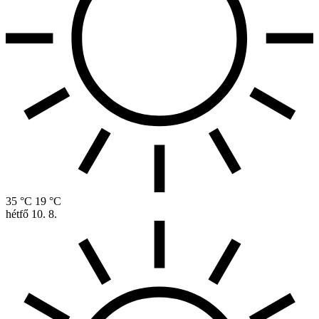
35 °C
19 °C
hétfő
10. 8.