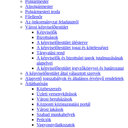
Polgármester
Alpolgármester
Polgármesteri iroda
Főellenőr
Az önkormányzat feladatairól
Városi képviselőtestület
Képviselők
Bizottságok
A képviselőtestület ülésterve
A képviselőtestület jogai és kötelességei
Tárgyalási rend
A képviselők és bizottsági tagok jutalmazásának
alapelvei
A képviselőtestület jegyzőkönyvei és határozatai
A képviselőtestület által választott szervek
Alapvető jogszabályok és általános érvényű rendeletek
Átláthatóság
Közbeszerzés
Üzleti versenykiírások
Városi beruházások
Központi közigazgatási portál
Városi lakások
Szabad munkahelyek
Petíciók
Vagyonnyilatkozatok