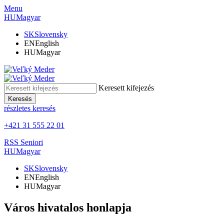
Menu
HU
Magyar
SK
Slovensky
EN
English
HU
Magyar
Keresett kifejezés
Keresés
részletes keresés
+421 31 555 22 01
RSS
Seniori
HU
Magyar
SK
Slovensky
EN
English
HU
Magyar
Város hivatalos honlapja