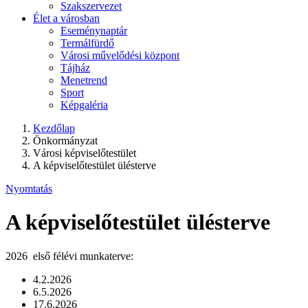
Szakszervezet
Élet a városban
Eseménynaptár
Termálfürdő
Városi művelődési központ
Tájház
Menetrend
Sport
Képgaléria
Kezdőlap
Önkormányzat
Városi képviselőtestület
A képviselőtestület ülésterve
Nyomtatás
A képviselőtestület ülésterve
2026 első félévi munkaterve:
4.2.2026
6.5.2026
17.6.2026