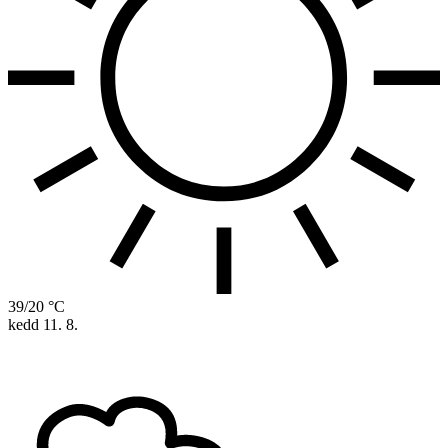
39/20 °C
kedd
11. 8.