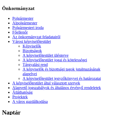
Önkormányzat
Polgármester
Alpolgármester
Polgármesteri iroda
Főellenőr
Az önkormányzat feladatairól
Városi képviselőtestület
Képviselők
Bizottságok
A képviselőtestület ülésterve
A képviselőtestület jogai és kötelességei
Tárgyalási rend
A képviselők és bizottsági tagok jutalmazásának
alapelvei
A képviselőtestület jegyzőkönyvei és határozatai
A képviselőtestület által választott szervek
Alapvető jogszabályok és általános érvényű rendeletek
Átláthatóság
Projektek
A város gazdálkodása
Naptár