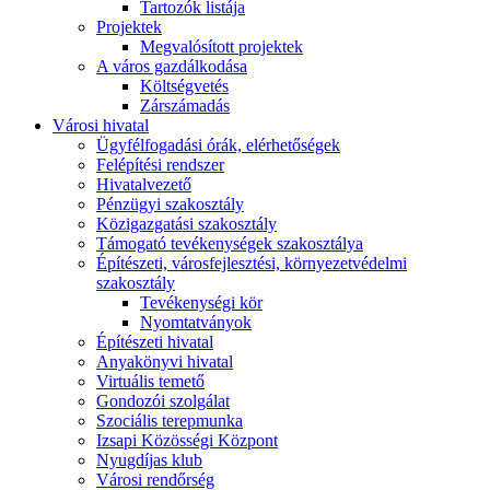
Tartozók listája
Projektek
Megvalósított projektek
A város gazdálkodása
Költségvetés
Zárszámadás
Városi hivatal
Ügyfélfogadási órák, elérhetőségek
Felépítési rendszer
Hivatalvezető
Pénzügyi szakosztály
Közigazgatási szakosztály
Támogató tevékenységek szakosztálya
Építészeti, városfejlesztési, környezetvédelmi
szakosztály
Tevékenységi kör
Nyomtatványok
Építészeti hivatal
Anyakönyvi hivatal
Virtuális temető
Gondozói szolgálat
Szociális terepmunka
Izsapi Közösségi Központ
Nyugdíjas klub
Városi rendőrség