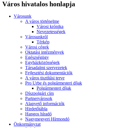
Város hivatalos honlapja
Városunk
A város történelme
Városi krónika
Nevezetességek
Városunkról
Térkép
Városi cégek
Oktatási intézmények
Egészségügy
Egyházközösségek
Társadalmi szervezetek
Fejlesztési dokumentációk
A város tisztítási terve
Pro Urbe és polgármesteri díjak
Polgármesteri díjak
Díszpolgári cím
Partnervárosok
Alapvető információk
Hirdetőtábla
Hangos híradó
Nagymegyeri Hírmondó
Önkormányzat